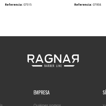
Referencia:
07515
Referencia:
07958
EMPRESA
S
Quiénes somos
ía
Y