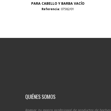
PARA CABELLO Y BARBA VACÍO
Referencia:
07582/01
QUIÉNES SOMOS
Ragnar, tu marca profesional de productos de barber