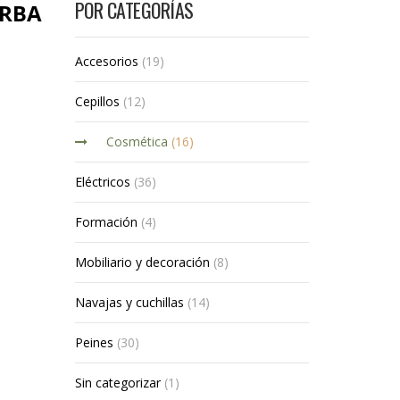
POR CATEGORÍAS
ARBA
Accesorios
(19)
Cepillos
(12)
Cosmética
(16)
Eléctricos
(36)
Formación
(4)
Mobiliario y decoración
(8)
Navajas y cuchillas
(14)
Peines
(30)
Sin categorizar
(1)