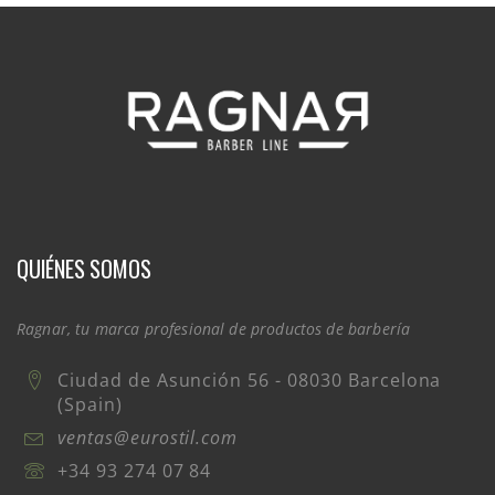
QUIÉNES SOMOS
Ragnar, tu marca profesional de productos de barbería
Ciudad de Asunción 56 - 08030 Barcelona
(Spain)
ventas@eurostil.com
+34 93 274 07 84